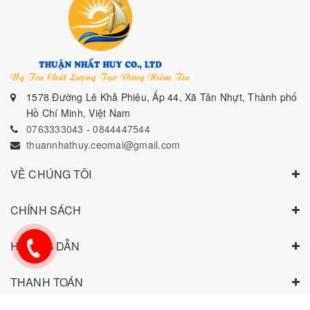
1578 Đường Lê Khả Phiêu, Ấp 44, Xã Tân Nhựt, Thành phố
Hồ Chí Minh, Việt Nam
0763333043
-
0844447544
thuannhathuy.ceomai@gmail.com
VỀ CHÚNG TÔI
CHÍNH SÁCH
HƯỚNG DẪN
THANH TOÁN