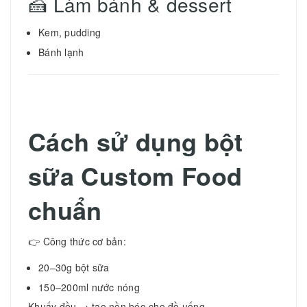
🍰 Làm bánh & dessert
Kem, pudding
Bánh lạnh
Cách sử dụng bột
sữa Custom Food
chuẩn
👉 Công thức cơ bản:
20–30g bột sữa
150–200ml nước nóng
Khuấy đều → tạo nền béo cho đồ uống