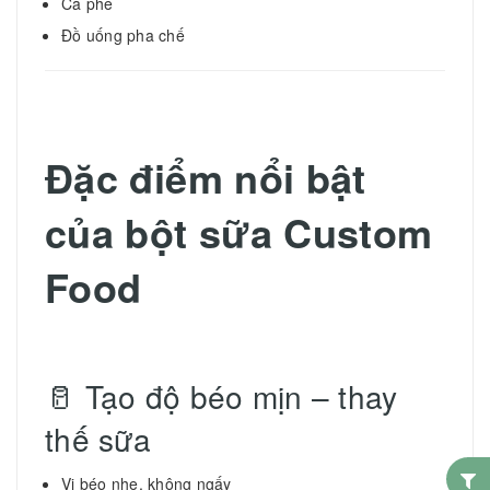
Cà phê
Đồ uống pha chế
Đặc điểm nổi bật
của bột sữa Custom
Food
🥛 Tạo độ béo mịn – thay
thế sữa
Vị béo nhẹ, không ngấy