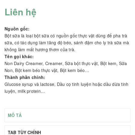
Liên hệ
Nguồn gốc:
Bột sữa là loại bột sữa có nguồn gốc thực vật dùng để pha trà
sữa, có tác dụng làm tăng độ béo, sánh đậm cho ly trà sữa mà
không làm mất hương thơm của trà.
Tên gọi khác:
Non Dairy Creamer, Creamer, Sữa bột thực vật, Bột kem, Sữa
Non, Bột kem béo thực vật, Bột kem béo…
Thành phần chính:
Glucose syrup và lactose, Dầu cọ tinh luyện hoặc dầu dừa tinh
luyện, milk protein…
MÔ TẢ
TAB TÙY CHỈNH