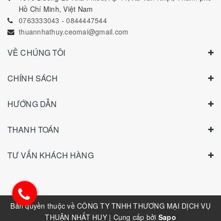
Hồ Chí Minh, Việt Nam
0763333043
-
0844447544
thuannhathuy.ceomai@gmail.com
VỀ CHÚNG TÔI
CHÍNH SÁCH
HƯỚNG DẪN
THANH TOÁN
TƯ VẤN KHÁCH HÀNG
Bản quyền thuộc về
CÔNG TY TNHH THƯƠNG MẠI DỊCH VỤ
THUẬN NHẤT HUY
|
Cung cấp bởi
Sapo