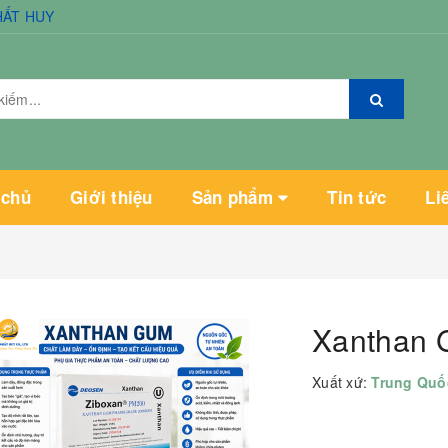
HẤT HUY
 chủ
Giới thiệu
Sản phẩm
Tin tức
Li
Xanthan 
Xuất xứ:
Trung Qu