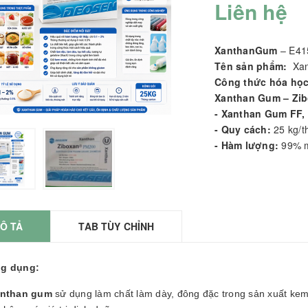
Liên hệ
Close
Close
×
×
ản phẩm nào
Không có sản phẩm nào
Không có 
XanthanGum
– E41
mục này.
trong danh mục này.
trong dan
Tên sản phẩm:
Xan
Công thức hóa họ
Xanthan Gum – Zib
- Xanthan Gum FF,
- Quy cách:
25 kg/t
- Hàm lượng:
99% m
Ô TẢ
TAB TÙY CHỈNH
g dụng:
nthan gum
sử dụng làm chất làm dày, đông đặc trong sản xuất kem, 