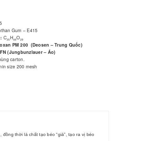
Close
Close
×
×
sản phẩm nào
Không có sản phẩm nào
Không c
5
h mục này.
trong danh mục này.
trong d
than Gum – E415
c:
C
H
O
35
49
29
oxan PM 200 (Deosen – Trung Quốc)
 FN (Jungbunzlauer – Áo)
hùng carton.
in size 200 mesh
đồng thời là chất tạo béo “giả”, tạo ra vị béo