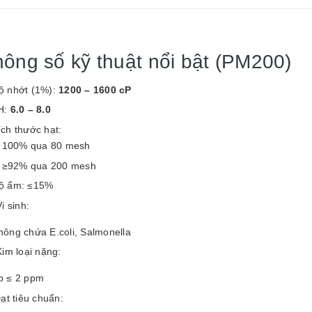
ông số kỹ thuật nổi bật (PM200)
ộ nhớt (1%):
1200 – 1600 cP
H:
6.0 – 8.0
ích thước hạt:
100% qua 80 mesh
≥92% qua 200 mesh
ộ ẩm: ≤15%
i sinh:
hông chứa E.coli, Salmonella
im loại nặng:
b ≤ 2 ppm
ạt tiêu chuẩn: