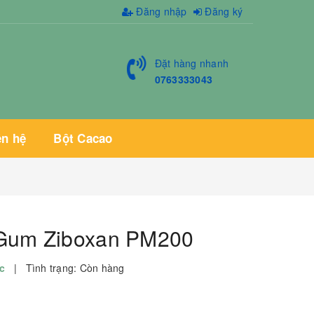
Đăng nhập
Đăng ký
Đặt hàng nhanh
0763333043
ên hệ
Bột Cacao
Gum Ziboxan PM200
ốc
|
Tình trạng:
Còn hàng