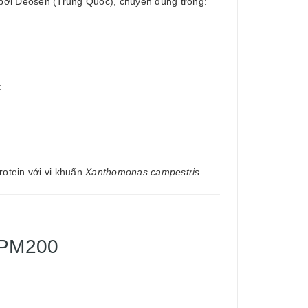
bởi Deosen (Trung Quốc), chuyên dùng trong:
:
otein với vi khuẩn
Xanthomonas campestris
 PM200