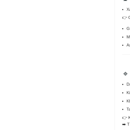
X
👉 
G
M
A
🔹
D
K
K
T
👉 K
➡️ T