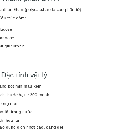
anthan Gum (polysaccharide cao phân tử)
Cấu trúc gồm:
lucose
annose
xit glucuronic
 Đặc tính vật lý
ạng bột mịn màu kem
ích thước hạt: ~200 mesh
hông mùi
an tốt trong nước
hi hòa tan:
ạo dung dịch nhớt cao, dạng gel