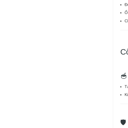
Đ
Ổ
Ch
C
🥣
T
K
🛡