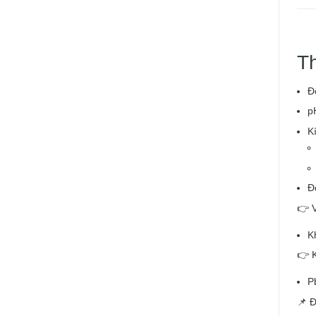
Th
Đ
p
K
Đ
👉 V
K
👉 K
P
📌 Đ