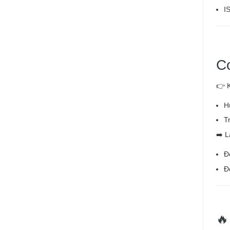
I
C
👉 
H
T
➡️ 
Đ
Đ
🔥