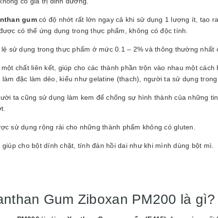
hông có giá trị dinh dưỡng.
nthan gum
có độ nhớt rất lớn ngay cả khi sử dụng 1 lượng ít, tạo 
 được có thể ứng dụng trong thực phẩm, không có độc tính.
ỷ lệ sử dụng trong thực phẩm ở mức 0.1 – 2% và thông thường nhất
 một chất liên kết, giúp cho các thành phần trộn vào nhau một cách 
 làm đặc làm dẻo, kiểu như gelatine (thạch), người ta sử dụng tron
gười ta cũng sử dụng làm kem để chống sự hình thành của những ti
t.
ược sử dụng rộng rải cho những thành phẩm không có gluten.
 giúp cho bột dính chặt, tính đàn hồi dai như khi mình dùng bột mì.
anthan Gum Ziboxan PM200 là gì?