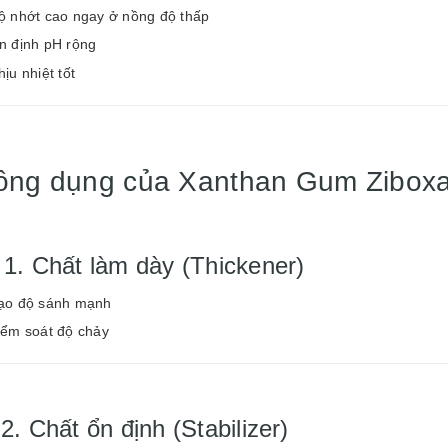
ộ nhớt cao ngay ở nồng độ thấp
n định pH rộng
ịu nhiệt tốt
ông dụng của Xanthan Gum Zibox
 1. Chất làm dày (Thickener)
ạo độ sánh mạnh
iểm soát độ chảy
️ 2. Chất ổn định (Stabilizer)