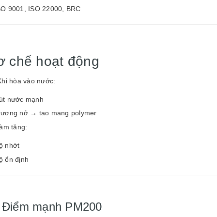
SO 9001, ISO 22000, BRC
ơ chế hoạt động
Khi hòa vào nước:
út nước mạnh
rương nở → tạo mạng polymer
Làm tăng:
ộ nhớt
ộ ổn định
 Điểm mạnh PM200