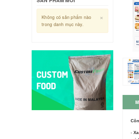
SẢN PHẨM MỚI
Close
×
Không có sản phẩm nào
Không có s
trong danh mục này.
trong danh 
M
Côn
-
Xa