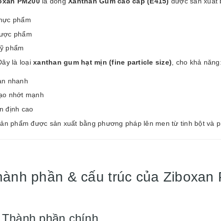
oxan PM200
là dòng
Xanthan Gum cao cấp (E415)
được sản xuất 
hực phẩm
ược phẩm
ỹ phẩm
ây là loại
xanthan gum hạt mịn (fine particle size)
, cho khả năng
an nhanh
ạo nhớt mạnh
n định cao
Sản phẩm được sản xuất bằng phương pháp lên men từ tinh bột và pr
hành phần & cấu trúc của Ziboxan
 Thành phần chính