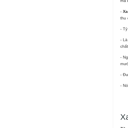
mà k
-
Xa
thu
- T
- Là
chất
- N
mướ
- Đ
- Nó
X