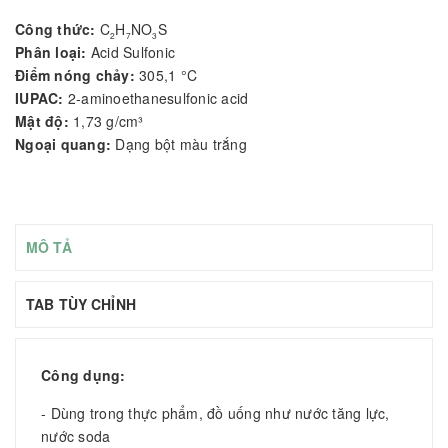
Công thức:
C
H
NO
S
2
7
3
Phân loại:
Acid Sulfonic
Điểm nóng chảy:
305,1 °C
IUPAC:
2-aminoethanesulfonic acid
Mật độ:
1,73 g/cm³
Ngoại quang:
Dạng bột màu trắng
MÔ TẢ
TAB TÙY CHỈNH
Công dụng:
- Dùng trong thực phẩm, đồ uống như nước tăng lực,
nước soda