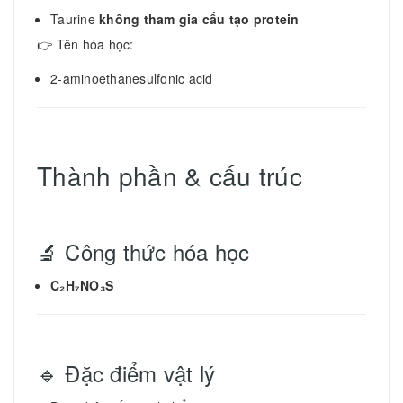
Taurine
không tham gia cấu tạo protein
👉 Tên hóa học:
2-aminoethanesulfonic acid
Thành phần & cấu trúc
🔬 Công thức hóa học
C₂H₇NO₃S
🔹 Đặc điểm vật lý