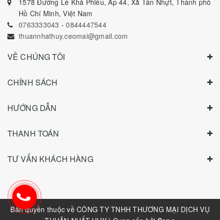
1578 Đường Lê Khả Phiêu, Ấp 44, Xã Tân Nhựt, Thành phố
Hồ Chí Minh, Việt Nam
0763333043
-
0844447544
thuannhathuy.ceomai@gmail.com
VỀ CHÚNG TÔI
CHÍNH SÁCH
HƯỚNG DẪN
THANH TOÁN
TƯ VẤN KHÁCH HÀNG
Bản quyền thuộc về
CÔNG TY TNHH THƯƠNG MẠI DỊCH VỤ