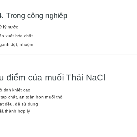
 4. Trong công nghiệp
ử lý nước
ản xuất hóa chất
gành dệt, nhuộm
u điểm của muối Thái NaCl
 tinh khiết cao
 tạp chất, an toàn hơn muối thô
ạt đều, dễ sử dụng
iá thành hợp lý