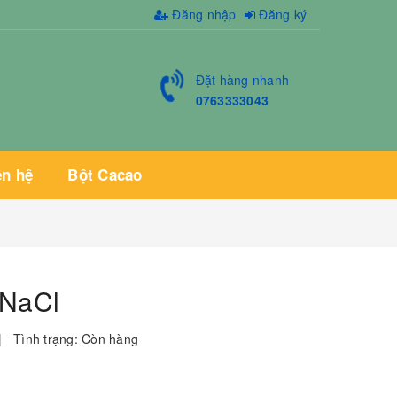
Đăng nhập
Đăng ký
Đặt hàng nhanh
0763333043
ên hệ
Bột Cacao
 NaCl
|
Tình trạng:
Còn hàng