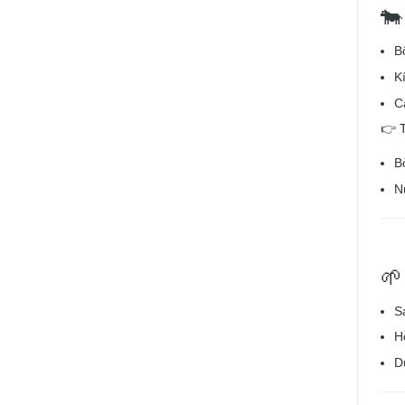
🐄
B
K
C
👉 
Bò
N
🌱
S
H
D