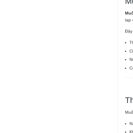
Mu
Muố
tạp 
Đây 
T
C
N
C
T
Muố
N
K