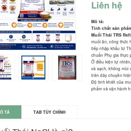
Liên hệ
Close
Close
×
×
ản phẩm nào
Không có sản phẩm nào
Không có 
Mô tả:
mục này.
trong danh mục này.
trong dan
Tính chất sản phẩ
Muối Thái TRS Refi
muối ăn, công thức h
tiếp nhập khẩu từ T
chuẩn Phụ gia thực 
Ở điều kiện tự nhiên,
và sạch, không mùi c
trên dây chuyền hiện
Độ tinh khiết của m
phẩm và vận hành hệ
Ô TẢ
TAB TÙY CHỈNH