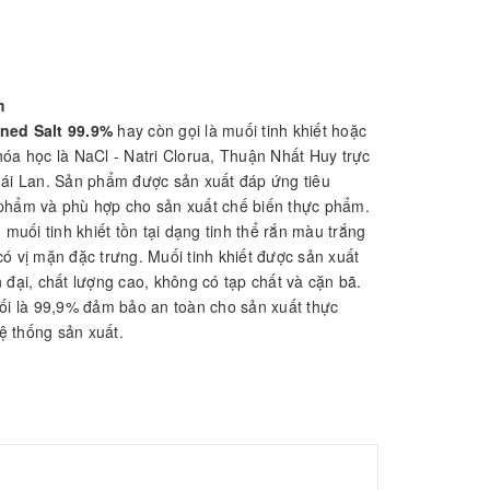
Close
Close
×
×
sản phẩm nào
Không có sản phẩm nào
Không c
h mục này.
trong danh mục này.
trong d
m
ned Salt 99.9%
hay còn gọi là muối tinh khiết hoặc
óa học là NaCl - Natri Clorua, Thuận Nhất Huy trực
hái Lan. Sản phẩm được sản xuất đáp ứng tiêu
phẩm và phù hợp cho sản xuất chế biến thực phẩm.
 muối tinh khiết tồn tại dạng tinh thể rắn màu trắng
ó vị mặn đặc trưng. Muối tinh khiết được sản xuất
 đại, chất lượng cao, không có tạp chất và cặn bã.
uối là 99,9% đảm bảo an toàn cho sản xuất thực
 thống sản xuất.