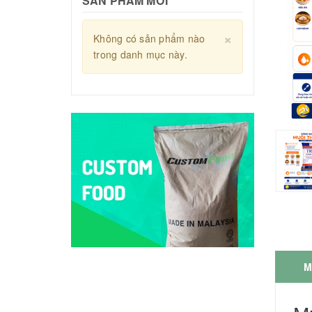
SẢN PHẨM MỚI
Close
×
Không có sản phẩm nào
Không có s
trong danh mục này.
trong danh 
M