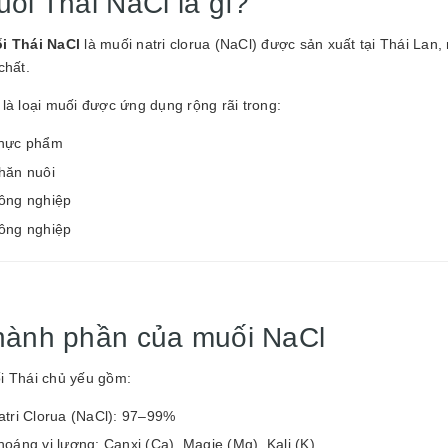
ối Thái NaCl là gì?
i Thái NaCl
là muối natri clorua (NaCl) được sản xuất tại Thái Lan, n
chất.
là loại muối được ứng dụng rộng rãi trong:
hực phẩm
hăn nuôi
ông nghiệp
ông nghiệp
hành phần của muối NaCl
i Thái chủ yếu gồm:
atri Clorua (NaCl): 97–99%
hoáng vi lượng: Canxi (Ca), Magie (Mg), Kali (K)