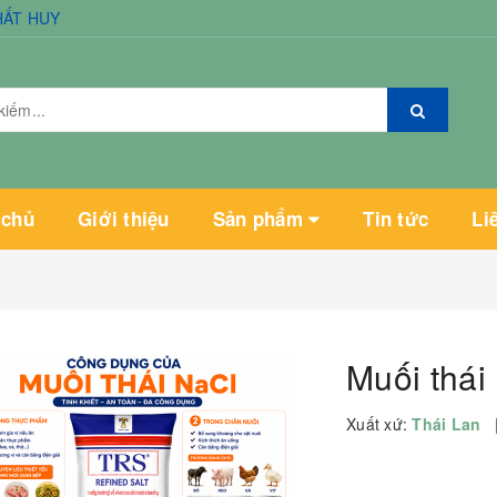
HẤT HUY
 chủ
Giới thiệu
Sản phẩm
Tin tức
Li
Muối thái
Xuất xứ:
Thái Lan