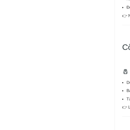
Đ
👉 
C
🧂
D
B
T
👉 L