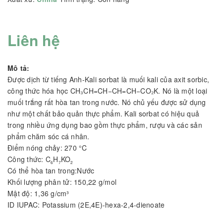
Liên hệ
Mô tả:
Được dịch từ tiếng Anh-Kali sorbat là muối kali của axit sorbic,
công thức hóa học CH₃CH=CH−CH=CH−CO₂K. Nó là một loại
muối trắng rất hòa tan trong nước. Nó chủ yếu được sử dụng
như một chất bảo quản thực phẩm. Kali sorbat có hiệu quả
trong nhiều ứng dụng bao gồm thực phẩm, rượu và các sản
phẩm chăm sóc cá nhân.
Điểm nóng chảy: 270 °C
Công thức: C
H
KO
6
7
2
Có thể hòa tan trong:Nước
Khối lượng phân tử: 150,22 g/mol
Mật độ: 1,36 g/cm³
ID IUPAC: Potassium (2E,4E)-hexa-2,4-dienoate