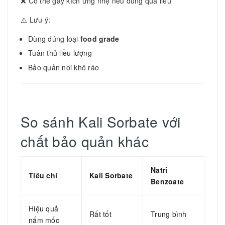
❌ Có thể gây kích ứng nhẹ nếu dùng quá liều
⚠️ Lưu ý:
Dùng đúng loại
food grade
Tuân thủ liều lượng
Bảo quản nơi khô ráo
So sánh Kali Sorbate với
chất bảo quản khác
Natri
Tiêu chí
Kali Sorbate
Benzoate
Hiệu quả
Rất tốt
Trung bình
nấm mốc