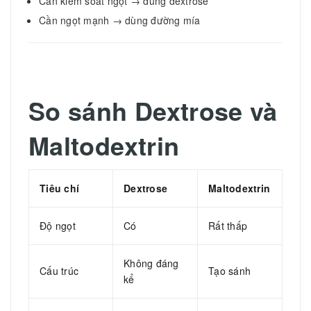
Cần kiểm soát ngọt → dùng dextrose
Cần ngọt mạnh → dùng đường mía
So sánh Dextrose và
Maltodextrin
Tiêu chí
Dextrose
Maltodextrin
Độ ngọt
Có
Rất thấp
Không đáng
Cấu trúc
Tạo sánh
kể