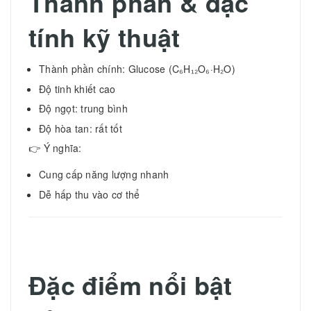
Thành phần & đặc
tính kỹ thuật
Thành phần chính: Glucose (C₆H₁₂O₆·H₂O)
Độ tinh khiết cao
Độ ngọt: trung bình
Độ hòa tan: rất tốt
👉 Ý nghĩa:
Cung cấp năng lượng nhanh
Dễ hấp thu vào cơ thể
Đặc điểm nổi bật