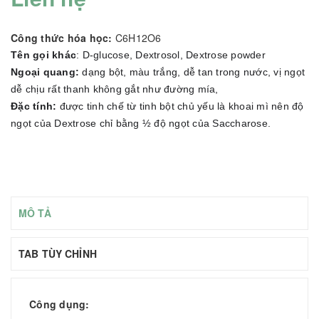
Công thức hóa học:
C6H12O6
Tên gọi khác
: D-glucose, Dextrosol, Dextrose powder
Ngoại quang:
dạng bột, màu trắng, dễ tan trong nước, vị ngọt
dễ chịu rất thanh không gắt như đường mía,
Đặc tính:
được tinh chế từ tinh bột chủ yếu là khoai mì nên độ
ngọt của Dextrose chỉ bằng ½ độ ngọt của Saccharose.
MÔ TẢ
TAB TÙY CHỈNH
Công dụng: