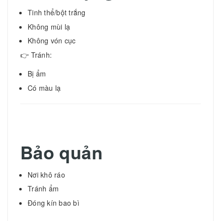
Tinh thể/bột trắng
Không mùi lạ
Không vón cục
👉 Tránh:
Bị ẩm
Có màu lạ
Bảo quản
Nơi khô ráo
Tránh ẩm
Đóng kín bao bì