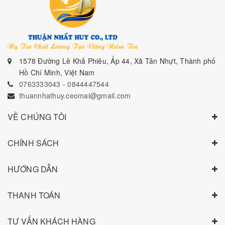
1578 Đường Lê Khả Phiêu, Ấp 44, Xã Tân Nhựt, Thành phố
Hồ Chí Minh, Việt Nam
0763333043
-
0844447544
thuannhathuy.ceomai@gmail.com
VỀ CHÚNG TÔI
CHÍNH SÁCH
HƯỚNG DẪN
THANH TOÁN
TƯ VẤN KHÁCH HÀNG