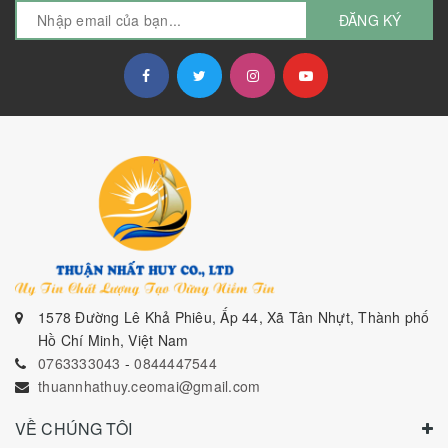
ĐĂNG KÝ
1578 Đường Lê Khả Phiêu, Ấp 44, Xã Tân Nhựt, Thành phố
Hồ Chí Minh, Việt Nam
0763333043
-
0844447544
thuannhathuy.ceomai@gmail.com
VỀ CHÚNG TÔI