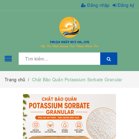
Đăng nhập
Đăng ký
Trang chủ
/
Chất Bảo Quản Potassium Sorbate Granular