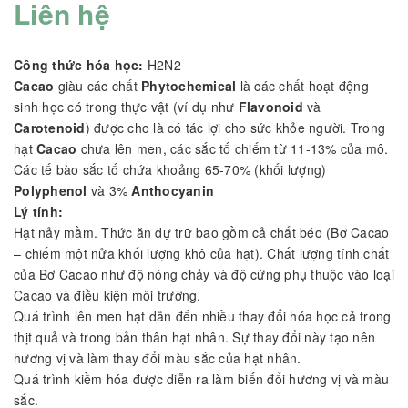
Liên hệ
Công thức hóa học:
H2N2
Cacao
giàu các chất
Phytochemical
là các chất hoạt động
sinh học có trong thực vật (ví dụ như
Flavonoid
và
Carotenoid
) được cho là có tác lợi cho sức khỏe người. Trong
hạt
Cacao
chưa lên men, các sắc tố chiếm từ 11-13% của mô.
Các tế bào sắc tố chứa khoảng 65-70% (khối lượng)
Polyphenol
và 3%
Anthocyanin
Lý tính:
Hạt nảy mầm. Thức ăn dự trữ bao gồm cả chất béo (Bơ Cacao
– chiếm một nửa khối lượng khô của hạt). Chất lượng tính chất
của Bơ Cacao như độ nóng chảy và độ cứng phụ thuộc vào loại
Cacao và điều kiện môi trường.
Quá trình lên men hạt dẫn đến nhiều thay đổi hóa học cả trong
thịt quả và trong bản thân hạt nhân. Sự thay đổi này tạo nên
hương vị và làm thay đổi màu sắc của hạt nhân.
Quá trình kiềm hóa được diễn ra làm biến đổi hương vị và màu
sắc.