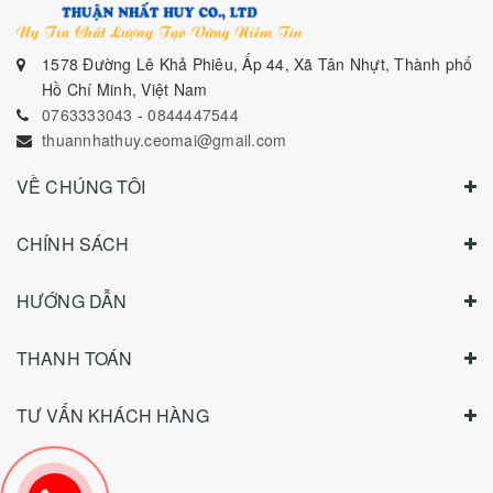
1578 Đường Lê Khả Phiêu, Ấp 44, Xã Tân Nhựt, Thành phố
Hồ Chí Minh, Việt Nam
0763333043
-
0844447544
thuannhathuy.ceomai@gmail.com
VỀ CHÚNG TÔI
CHÍNH SÁCH
HƯỚNG DẪN
THANH TOÁN
TƯ VẤN KHÁCH HÀNG