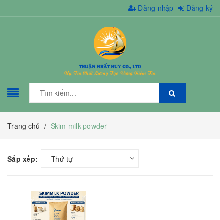
Đăng nhập
Đăng ký
Trang chủ
/
Skim milk powder
Sắp xếp:
Thứ tự