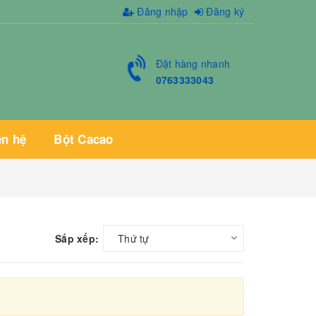
Đăng nhập
Đăng ký
Đặt hàng nhanh
0763333043
ên hệ
Bột Cacao
Sắp xếp:
Thứ tự