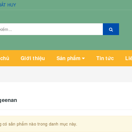
HẤT HUY
 chủ
Giới thiệu
Sản phẩm
Tin tức
Li
geenan
 có sản phẩm nào trong danh mục này.